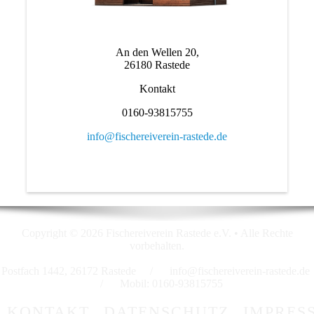
An den Wellen 20,
26180 Rastede
Kontakt
0160-93815755
info@fischereiverein-rastede.de
Copyright © 2026 Fischereiverein Rastede e.V. • Alle Rechte
vorbehalten.
Postfach 1442, 26172 Rastede / info@fischereiverein-rastede.de
/ Mobil: 0160-93815755
KONTAKT
DATENSCHUTZ
IMPRES